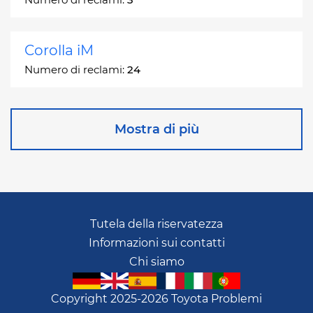
Corolla iM
Numero di reclami:
24
Corona
Mostra di più
Numero di reclami:
2
Corona Station Wagon
Numero di reclami:
1
Tutela della riservatezza
Informazioni sui contatti
Cressida
Chi siamo
Numero di reclami:
55
Copyright 2025-2026 Toyota Problemi