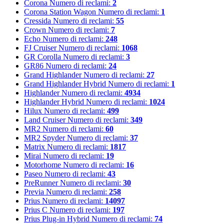
Corona
Numero di reclami:
2
Corona Station Wagon
Numero di reclami:
1
Cressida
Numero di reclami:
55
Crown
Numero di reclami:
7
Echo
Numero di reclami:
248
FJ Cruiser
Numero di reclami:
1068
GR Corolla
Numero di reclami:
3
GR86
Numero di reclami:
24
Grand Highlander
Numero di reclami:
27
Grand Highlander Hybrid
Numero di reclami:
1
Highlander
Numero di reclami:
4934
Highlander Hybrid
Numero di reclami:
1024
Hilux
Numero di reclami:
499
Land Cruiser
Numero di reclami:
349
MR2
Numero di reclami:
60
MR2 Spyder
Numero di reclami:
37
Matrix
Numero di reclami:
1817
Mirai
Numero di reclami:
19
Motorhome
Numero di reclami:
16
Paseo
Numero di reclami:
43
PreRunner
Numero di reclami:
30
Previa
Numero di reclami:
258
Prius
Numero di reclami:
14097
Prius C
Numero di reclami:
197
Prius Plug-in Hybrid
Numero di reclami:
74