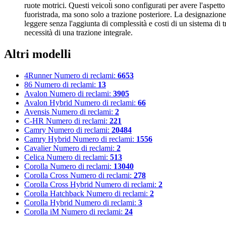
ruote motrici. Questi veicoli sono configurati per avere l'aspett
fuoristrada, ma sono solo a trazione posteriore. La designazione 
leggere senza l'aggiunta di complessità e costi di un sistema di 
necessità di una trazione integrale.
Altri modelli
4Runner
Numero di reclami:
6653
86
Numero di reclami:
13
Avalon
Numero di reclami:
3905
Avalon Hybrid
Numero di reclami:
66
Avensis
Numero di reclami:
2
C-HR
Numero di reclami:
221
Camry
Numero di reclami:
20484
Camry Hybrid
Numero di reclami:
1556
Cavalier
Numero di reclami:
2
Celica
Numero di reclami:
513
Corolla
Numero di reclami:
13040
Corolla Cross
Numero di reclami:
278
Corolla Cross Hybrid
Numero di reclami:
2
Corolla Hatchback
Numero di reclami:
2
Corolla Hybrid
Numero di reclami:
3
Corolla iM
Numero di reclami:
24