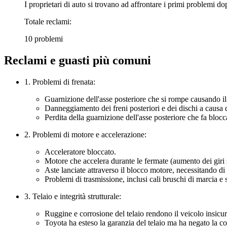
I proprietari di auto si trovano ad affrontare i primi problemi do
Totale reclami:
10 problemi
Reclami e guasti più comuni
1. Problemi di frenata:
Guarnizione dell'asse posteriore che si rompe causando i
Danneggiamento dei freni posteriori e dei dischi a causa de
Perdita della guarnizione dell'asse posteriore che fa blocca
2. Problemi di motore e accelerazione:
Acceleratore bloccato.
Motore che accelera durante le fermate (aumento dei giri 
Aste lanciate attraverso il blocco motore, necessitando di
Problemi di trasmissione, inclusi cali bruschi di marcia e s
3. Telaio e integrità strutturale:
Ruggine e corrosione del telaio rendono il veicolo insicur
Toyota ha esteso la garanzia del telaio ma ha negato la c