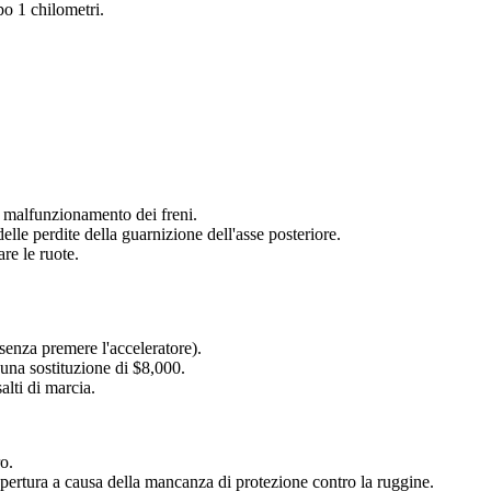
po 1 chilometri.
l malfunzionamento dei freni.
lle perdite della guarnizione dell'asse posteriore.
re le ruote.
senza premere l'acceleratore).
 una sostituzione di $8,000.
alti di marcia.
o.
opertura a causa della mancanza di protezione contro la ruggine.