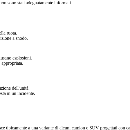
i non sono stati adeguatamente informati.
lla ruota.
nizione a snodo.
ausano esplosioni.
 appropriata.
zione dell'unità.
esta in un incidente.
isce tipicamente a una variante di alcuni camion e SUV progettati con cap