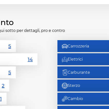
ento
qui sotto per dettagli, pro e contro
Carrozzeria
Elettrici
Carburante
Sterzo
Cambio