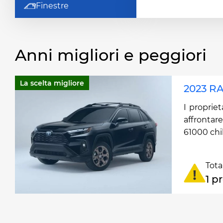
Finestre
Anni migliori e peggiori
La scelta migliore
2023 RA
I propriet
affrontar
61000 chi
Tota
1 p