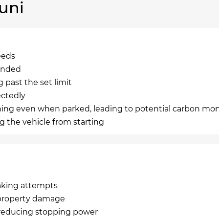
uni
eeds
randed
 past the set limit
ectedly
ning even when parked, leading to potential carbon mon
ng the vehicle from starting
raking attempts
 property damage
, reducing stopping power