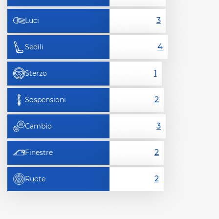
Luci
Sedili
Sterzo
Sospensioni
Cambio
Finestre
Ruote