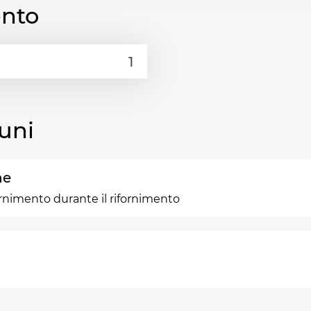
ento
uni
ne
fornimento durante il rifornimento