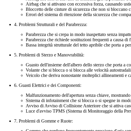
Airbag che si attivano con eccessiva forza, causando usti
Bloccetto delle cinture di sicurezza che non si bloccano c
Errori del sistema di ritenzione della sicurezza che comp
4. Problemi Strutturali e del Parabrezza:
Parabrezza che si crepa in modo inaspettato senza impatt
Parabrezza che richiede sostituzioni frequenti a causa di f
Bassa integrità strutturale del tetto apribile che porta a per
5. Problemi di Sterzo e Manovrabilità:
Guasto dell'insieme dell'albero dello sterzo che porta a c
Volante che si blocca o si blocca alle velocità autostradali
Veicolo che deriva nonostante molteplici allineamenti e
6. Guasti Elettrici e dei Componenti:
Malfunzionamento dell'apertura senza chiave, mostrando 
Sistema di infotainment che si blocca o si spegne in mod
Avviso di Avviso di Collisione Anteriore che si attiva ca
Luce d'avviso TPMS (Sistema di Monitoraggio della Pre
7. Problemi di Gomme e Ruote:
Gomme che perdono frequentemente pressione d'aria senz