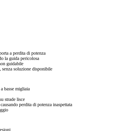
orta a perdita di potenza
do la guida pericolosa
non guidabile
i, senza soluzione disponibile
a basse migliaia
u strade lisce
ausando perdita di potenza inaspettata
eggio
esioni