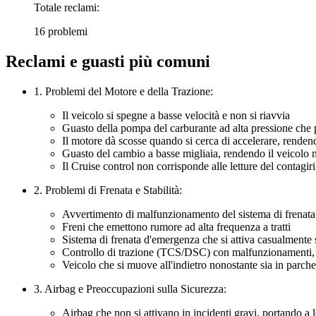
Totale reclami:
16 problemi
Reclami e guasti più comuni
1. Problemi del Motore e della Trazione:
Il veicolo si spegne a basse velocità e non si riavvia
Guasto della pompa del carburante ad alta pressione che p
Il motore dà scosse quando si cerca di accelerare, renden
Guasto del cambio a basse migliaia, rendendo il veicolo 
Il Cruise control non corrisponde alle letture del contagir
2. Problemi di Frenata e Stabilità:
Avvertimento di malfunzionamento del sistema di frenata 
Freni che emettono rumore ad alta frequenza a tratti
Sistema di frenata d'emergenza che si attiva casualmente s
Controllo di trazione (TCS/DSC) con malfunzionamenti, c
Veicolo che si muove all'indietro nonostante sia in parch
3. Airbag e Preoccupazioni sulla Sicurezza:
Airbag che non si attivano in incidenti gravi, portando a l