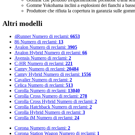
Gomme Yokohama inclini a esplosioni dei fianchi a basse
Produttore che rifiuta la copertura in garanzia sulle gomm
Altri modelli
4Runner
Numero di reclami:
6653
86
Numero di reclami:
13
Avalon
Numero di reclami:
3905
Avalon Hybrid
Numero di reclami:
66
Avensis
Numero di reclami:
2
C-HR
Numero di reclami:
221
Camry
Numero di reclami:
20484
Camry Hybrid
Numero di reclami:
1556
Cavalier
Numero di reclami:
2
Celica
Numero di reclami:
513
Corolla
Numero di reclami:
13040
Corolla Cross
Numero di reclami:
278
Corolla Cross Hybrid
Numero di reclami:
2
Corolla Hatchback
Numero di reclami:
2
Corolla Hybrid
Numero di reclami:
3
Corolla iM
Numero di reclami:
24
Corona
Numero di reclami:
2
Corona Station Wagon
Numero di reclami:
1