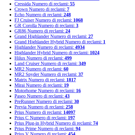
Cressida
Numero di reclami:
55
Crown
Numero di reclami:
7
Echo
Numero di reclami:
248
FJ Cruiser
Numero di reclami:
1068
GR Corolla
Numero di reclami:
3
GR86
Numero di reclami:
24
Grand Highlander
Numero di reclami:
27
Grand Highlander Hybrid
Numero di reclami:
1
Highlander
Numero di reclami:
4934
Highlander Hybrid
Numero di reclami:
1024
Hilux
Numero di reclami:
499
Land Cruiser
Numero di reclami:
349
MR2
Numero di reclami:
60
MR2 Spyder
Numero di reclami:
37
Matrix
Numero di reclami:
1817
Mirai
Numero di reclami:
19
Motorhome
Numero di reclami:
16
Paseo
Numero di reclami:
43
PreRunner
Numero di reclami:
30
Previa
Numero di reclami:
258
Prius
Numero di reclami:
14097
Prius C
Numero di reclami:
197
Prius Plug-in Hybrid
Numero di reclami:
74
Prius Prime
Numero di reclami:
94
Prius V
Numero di reclami:
454