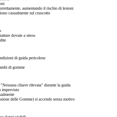
oni
orrettamente, aumentando il rischio di lesioni
aiono casualmente sul cruscotto
o
ratture dovute a stress
dite
ondizioni di guida pericolose
 cambi di gomme
"Nessuna chiave rilevata" durante la guida
o imprevisto
sualmente
ssione delle Gomme) si accende senza motivo
a danni visibili