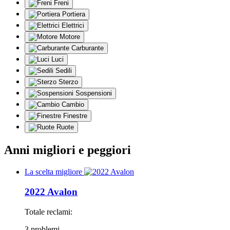
Freni
Portiera
Elettrici
Motore
Carburante
Luci
Sedili
Sterzo
Sospensioni
Cambio
Finestre
Ruote
Anni migliori e peggiori
La scelta migliore
2022 Avalon
Totale reclami:
3 problemi