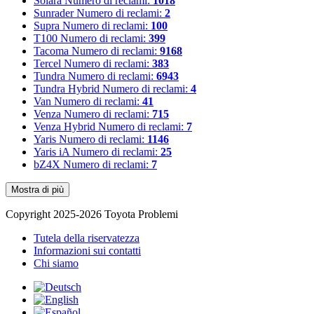
Solara
Numero di reclami:
1018
Sunrader
Numero di reclami:
2
Supra
Numero di reclami:
100
T100
Numero di reclami:
399
Tacoma
Numero di reclami:
9168
Tercel
Numero di reclami:
383
Tundra
Numero di reclami:
6943
Tundra Hybrid
Numero di reclami:
4
Van
Numero di reclami:
41
Venza
Numero di reclami:
715
Venza Hybrid
Numero di reclami:
7
Yaris
Numero di reclami:
1146
Yaris iA
Numero di reclami:
25
bZ4X
Numero di reclami:
7
Mostra di più
Copyright 2025-2026 Toyota Problemi
Tutela della riservatezza
Informazioni sui contatti
Chi siamo