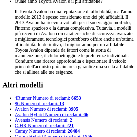
Quale anno Toyota Avalon è il più affidabile?
Il Toyota Avalon ha una reputazione di affidabilità, ma l'anno
modello 2013 è spesso considerato uno dei più affidabili. Il
2013 Avalon ha ricevuto voti alti per il suo viaggio morbido,
l'interno spazioso e la durata complessiva. Tuttavia, i modelli
più recenti di Avalon con caratteristiche di sicurezza avanzate
e miglioramenti tecnologici potrebbero offrire anche un'ottima
affidabilità. In definitiva, il miglior anno per un affidabile
Toyota Avalon dipende da fattori come la storia di
manutenzione, il chilometraggio e le preferenze individuali.
Condurre una ricerca approfondita e ispezionare il veicolo
prima dell'acquisto può aiutare a garantire una scelta affidabile
che si allinea alle tue esigenze.
Altri modelli
4Runner
Numero di reclami:
6653
86
Numero di reclami:
13
Avalon
Numero di reclami:
3905
Avalon Hybrid
Numero di reclami:
66
Avensis
Numero di reclami:
2
C-HR
Numero di reclami:
221
Camry
Numero di reclami:
20484
Camry Hybrid
Numero di reclami:
1556