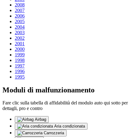
2008
2007
2006
2005
2004
2003
2002
2001
2000
1999
1998
1997
1996
1995
Moduli di malfunzionamento
Fare clic sulla tabella di affidabilità del modulo auto qui sotto per
dettagli, pro e contro
Airbag
Aria condizionata
Carrozzeria