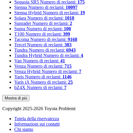
Sequoia SR5
Numero di reclami:
175
Sienna
Numero di reclami:
10097
Sienna Hybrid
Numero di reclami:
19
Solara
Numero di reclami:
1018
Sunrader
Numero di reclami:
2
Supra
Numero di reclami:
100
T100
Numero di reclami:
399
Tacoma
Numero di reclami:
9168
Tercel
Numero di reclami:
383
Tundra
Numero di reclami:
6943
Tundra Hybrid
Numero di reclami:
4
Van
Numero di reclami:
41
Venza
Numero di reclami:
715
Venza Hybrid
Numero di reclami:
7
Yaris
Numero di reclami:
1146
Yaris iA
Numero di reclami:
25
bZ4X
Numero di reclami:
7
Mostra di più
Copyright 2025-2026 Toyota Problemi
Tutela della riservatezza
Informazioni sui contatti
Chi siamo