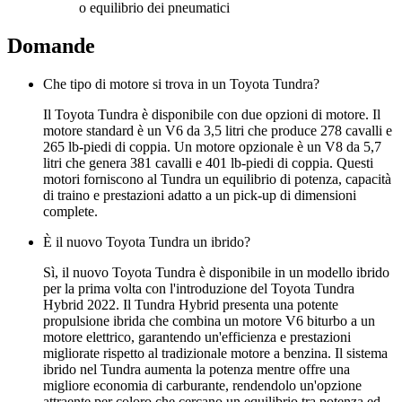
o equilibrio dei pneumatici
Domande
Che tipo di motore si trova in un Toyota Tundra?
Il Toyota Tundra è disponibile con due opzioni di motore. Il
motore standard è un V6 da 3,5 litri che produce 278 cavalli e
265 lb-piedi di coppia. Un motore opzionale è un V8 da 5,7
litri che genera 381 cavalli e 401 lb-piedi di coppia. Questi
motori forniscono al Tundra un equilibrio di potenza, capacità
di traino e prestazioni adatto a un pick-up di dimensioni
complete.
È il nuovo Toyota Tundra un ibrido?
Sì, il nuovo Toyota Tundra è disponibile in un modello ibrido
per la prima volta con l'introduzione del Toyota Tundra
Hybrid 2022. Il Tundra Hybrid presenta una potente
propulsione ibrida che combina un motore V6 biturbo a un
motore elettrico, garantendo un'efficienza e prestazioni
migliorate rispetto al tradizionale motore a benzina. Il sistema
ibrido nel Tundra aumenta la potenza mentre offre una
migliore economia di carburante, rendendolo un'opzione
attraente per coloro che cercano un equilibrio tra potenza ed