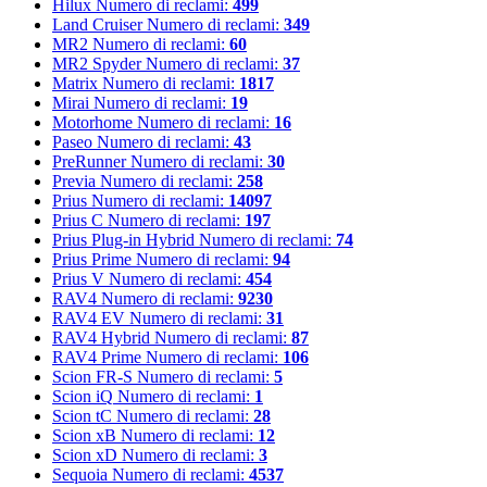
Hilux
Numero di reclami:
499
Land Cruiser
Numero di reclami:
349
MR2
Numero di reclami:
60
MR2 Spyder
Numero di reclami:
37
Matrix
Numero di reclami:
1817
Mirai
Numero di reclami:
19
Motorhome
Numero di reclami:
16
Paseo
Numero di reclami:
43
PreRunner
Numero di reclami:
30
Previa
Numero di reclami:
258
Prius
Numero di reclami:
14097
Prius C
Numero di reclami:
197
Prius Plug-in Hybrid
Numero di reclami:
74
Prius Prime
Numero di reclami:
94
Prius V
Numero di reclami:
454
RAV4
Numero di reclami:
9230
RAV4 EV
Numero di reclami:
31
RAV4 Hybrid
Numero di reclami:
87
RAV4 Prime
Numero di reclami:
106
Scion FR-S
Numero di reclami:
5
Scion iQ
Numero di reclami:
1
Scion tC
Numero di reclami:
28
Scion xB
Numero di reclami:
12
Scion xD
Numero di reclami:
3
Sequoia
Numero di reclami:
4537