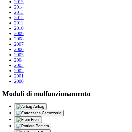
2015
2014
2013
2012
2011
2010
2009
2008
2007
2006
2005
2004
2003
2002
2001
2000
Moduli di malfunzionamento
Airbag
Carrozzeria
Freni
Portiera