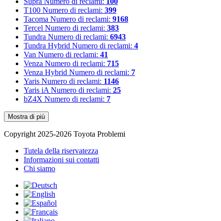
Supra
Numero di reclami:
100
T100
Numero di reclami:
399
Tacoma
Numero di reclami:
9168
Tercel
Numero di reclami:
383
Tundra
Numero di reclami:
6943
Tundra Hybrid
Numero di reclami:
4
Van
Numero di reclami:
41
Venza
Numero di reclami:
715
Venza Hybrid
Numero di reclami:
7
Yaris
Numero di reclami:
1146
Yaris iA
Numero di reclami:
25
bZ4X
Numero di reclami:
7
Mostra di più
Copyright 2025-2026 Toyota Problemi
Tutela della riservatezza
Informazioni sui contatti
Chi siamo