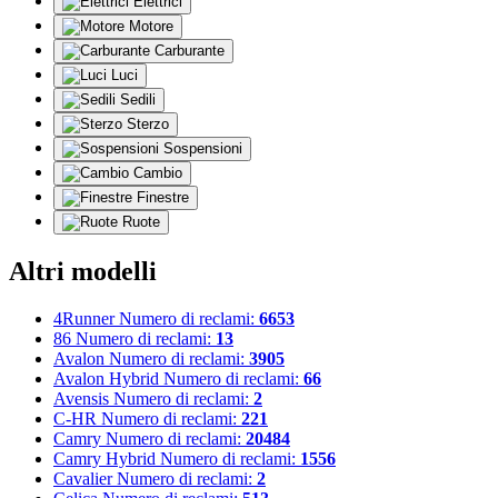
Elettrici
Motore
Carburante
Luci
Sedili
Sterzo
Sospensioni
Cambio
Finestre
Ruote
Altri modelli
4Runner
Numero di reclami:
6653
86
Numero di reclami:
13
Avalon
Numero di reclami:
3905
Avalon Hybrid
Numero di reclami:
66
Avensis
Numero di reclami:
2
C-HR
Numero di reclami:
221
Camry
Numero di reclami:
20484
Camry Hybrid
Numero di reclami:
1556
Cavalier
Numero di reclami:
2