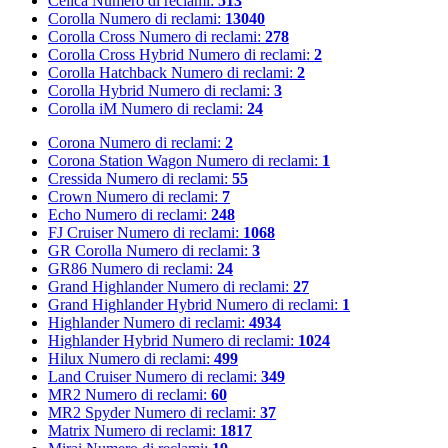
Celica
Numero di reclami:
513
Corolla
Numero di reclami:
13040
Corolla Cross
Numero di reclami:
278
Corolla Cross Hybrid
Numero di reclami:
2
Corolla Hatchback
Numero di reclami:
2
Corolla Hybrid
Numero di reclami:
3
Corolla iM
Numero di reclami:
24
Corona
Numero di reclami:
2
Corona Station Wagon
Numero di reclami:
1
Cressida
Numero di reclami:
55
Crown
Numero di reclami:
7
Echo
Numero di reclami:
248
FJ Cruiser
Numero di reclami:
1068
GR Corolla
Numero di reclami:
3
GR86
Numero di reclami:
24
Grand Highlander
Numero di reclami:
27
Grand Highlander Hybrid
Numero di reclami:
1
Highlander
Numero di reclami:
4934
Highlander Hybrid
Numero di reclami:
1024
Hilux
Numero di reclami:
499
Land Cruiser
Numero di reclami:
349
MR2
Numero di reclami:
60
MR2 Spyder
Numero di reclami:
37
Matrix
Numero di reclami:
1817