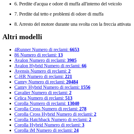
6. Perdite d'acqua e odore di muffa all'interno del veicolo
7. Perdite dal tetto e problemi di odore di muffa
8. Arresto del motore durante una svolta con la freccia attivata
Altri modelli
4Runner
Numero di reclami:
6653
86
Numero di reclami:
13
Avalon
Numero di reclami:
3905
Avalon Hybrid
Numero di reclami:
66
Avensis
Numero di reclami:
2
C-HR
Numero di reclami:
221
Camry
Numero di reclami:
20484
Camry Hybrid
Numero di reclami:
1556
Cavalier
Numero di reclami:
2
Celica
Numero di reclami:
513
Corolla
Numero di reclami:
13040
Corolla Cross
Numero di reclami:
278
Corolla Cross Hybrid
Numero di reclami:
2
Corolla Hatchback
Numero di reclami:
2
Corolla Hybrid
Numero di reclami:
3
Corolla iM
Numero di reclami:
24