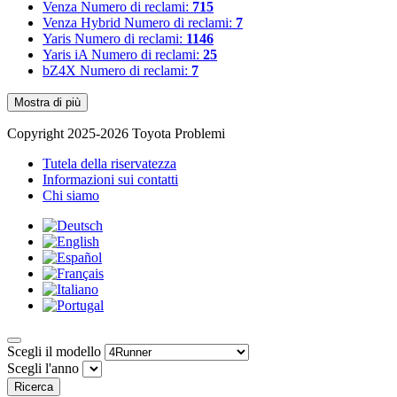
Venza
Numero di reclami:
715
Venza Hybrid
Numero di reclami:
7
Yaris
Numero di reclami:
1146
Yaris iA
Numero di reclami:
25
bZ4X
Numero di reclami:
7
Mostra di più
Copyright 2025-2026 Toyota Problemi
Tutela della riservatezza
Informazioni sui contatti
Chi siamo
Scegli il modello
Scegli l'anno
Ricerca