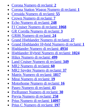
Corona
Numero di reclami:
2
Corona Station Wagon
Numero di reclami:
1
Cressida
Numero di reclami:
55
Crown
Numero di reclami:
7
Echo
Numero di reclami:
248
FJ Cruiser
Numero di reclami:
1068
GR Corolla
Numero di reclami:
3
GR86
Numero di reclami:
24
Grand Highlander
Numero di reclami:
27
Grand Highlander Hybrid
Numero di reclami:
1
Highlander
Numero di reclami:
4934
Highlander Hybrid
Numero di reclami:
1024
Hilux
Numero di reclami:
499
Land Cruiser
Numero di reclami:
349
MR2
Numero di reclami:
60
MR2 Spyder
Numero di reclami:
37
Matrix
Numero di reclami:
1817
Mirai
Numero di reclami:
19
Motorhome
Numero di reclami:
16
Paseo
Numero di reclami:
43
PreRunner
Numero di reclami:
30
Previa
Numero di reclami:
258
Prius
Numero di reclami:
14097
Prius C
Numero di reclami:
197