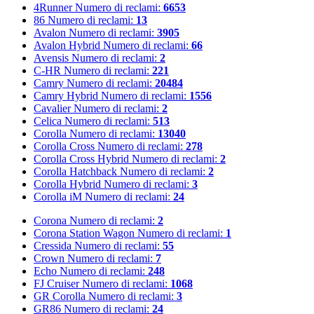
4Runner
Numero di reclami:
6653
86
Numero di reclami:
13
Avalon
Numero di reclami:
3905
Avalon Hybrid
Numero di reclami:
66
Avensis
Numero di reclami:
2
C-HR
Numero di reclami:
221
Camry
Numero di reclami:
20484
Camry Hybrid
Numero di reclami:
1556
Cavalier
Numero di reclami:
2
Celica
Numero di reclami:
513
Corolla
Numero di reclami:
13040
Corolla Cross
Numero di reclami:
278
Corolla Cross Hybrid
Numero di reclami:
2
Corolla Hatchback
Numero di reclami:
2
Corolla Hybrid
Numero di reclami:
3
Corolla iM
Numero di reclami:
24
Corona
Numero di reclami:
2
Corona Station Wagon
Numero di reclami:
1
Cressida
Numero di reclami:
55
Crown
Numero di reclami:
7
Echo
Numero di reclami:
248
FJ Cruiser
Numero di reclami:
1068
GR Corolla
Numero di reclami:
3
GR86
Numero di reclami:
24