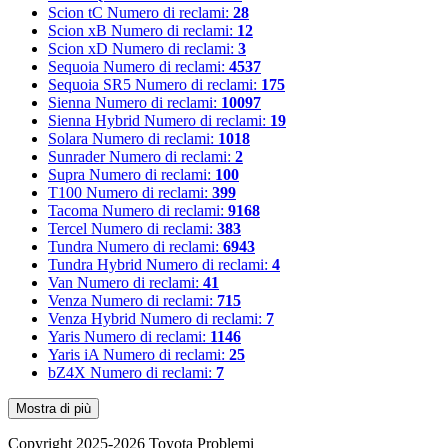
Scion tC
Numero di reclami:
28
Scion xB
Numero di reclami:
12
Scion xD
Numero di reclami:
3
Sequoia
Numero di reclami:
4537
Sequoia SR5
Numero di reclami:
175
Sienna
Numero di reclami:
10097
Sienna Hybrid
Numero di reclami:
19
Solara
Numero di reclami:
1018
Sunrader
Numero di reclami:
2
Supra
Numero di reclami:
100
T100
Numero di reclami:
399
Tacoma
Numero di reclami:
9168
Tercel
Numero di reclami:
383
Tundra
Numero di reclami:
6943
Tundra Hybrid
Numero di reclami:
4
Van
Numero di reclami:
41
Venza
Numero di reclami:
715
Venza Hybrid
Numero di reclami:
7
Yaris
Numero di reclami:
1146
Yaris iA
Numero di reclami:
25
bZ4X
Numero di reclami:
7
Mostra di più
Copyright 2025-2026 Toyota Problemi