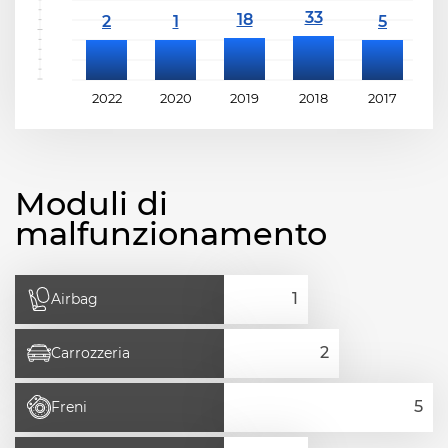
2022
2020
2019
2018
2017
2
Moduli di
malfunzionamento
Airbag
Carrozzeria
Freni