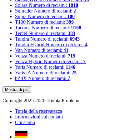
Solara
Numero di reclami:
1018
Sunrader
Numero di reclami:
2
Supra
Numero di reclami:
100
T100
Numero di reclami:
399
Tacoma
Numero di reclami:
9168
Tercel
Numero di reclami:
383
Tundra
Numero di reclami:
6943
Tundra Hybrid
Numero di reclami:
4
Van
Numero di reclami:
41
Venza
Numero di reclami:
715
Venza Hybrid
Numero di reclami:
7
Yaris
Numero di reclami:
1146
Yaris iA
Numero di reclami:
25
bZ4X
Numero di reclami:
7
Mostra di più
Copyright 2025-2026 Toyota Problemi
Tutela della riservatezza
Informazioni sui contatti
Chi siamo