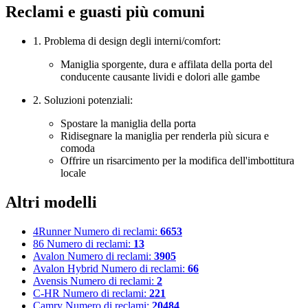
Reclami e guasti più comuni
1. Problema di design degli interni/comfort:
Maniglia sporgente, dura e affilata della porta del
conducente causante lividi e dolori alle gambe
2. Soluzioni potenziali:
Spostare la maniglia della porta
Ridisegnare la maniglia per renderla più sicura e
comoda
Offrire un risarcimento per la modifica dell'imbottitura
locale
Altri modelli
4Runner
Numero di reclami:
6653
86
Numero di reclami:
13
Avalon
Numero di reclami:
3905
Avalon Hybrid
Numero di reclami:
66
Avensis
Numero di reclami:
2
C-HR
Numero di reclami:
221
Camry
Numero di reclami:
20484