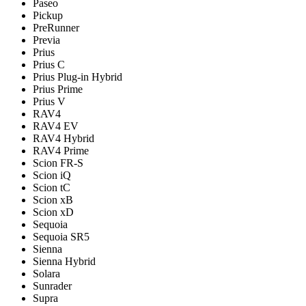
Paseo
Pickup
PreRunner
Previa
Prius
Prius C
Prius Plug-in Hybrid
Prius Prime
Prius V
RAV4
RAV4 EV
RAV4 Hybrid
RAV4 Prime
Scion FR-S
Scion iQ
Scion tC
Scion xB
Scion xD
Sequoia
Sequoia SR5
Sienna
Sienna Hybrid
Solara
Sunrader
Supra