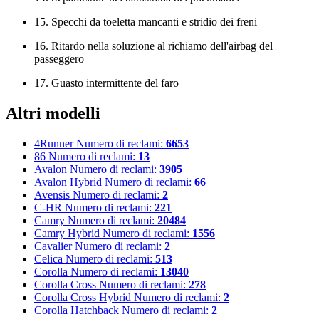
15. Specchi da toeletta mancanti e stridio dei freni
16. Ritardo nella soluzione al richiamo dell'airbag del
passeggero
17. Guasto intermittente del faro
Altri modelli
4Runner
Numero di reclami:
6653
86
Numero di reclami:
13
Avalon
Numero di reclami:
3905
Avalon Hybrid
Numero di reclami:
66
Avensis
Numero di reclami:
2
C-HR
Numero di reclami:
221
Camry
Numero di reclami:
20484
Camry Hybrid
Numero di reclami:
1556
Cavalier
Numero di reclami:
2
Celica
Numero di reclami:
513
Corolla
Numero di reclami:
13040
Corolla Cross
Numero di reclami:
278
Corolla Cross Hybrid
Numero di reclami:
2
Corolla Hatchback
Numero di reclami:
2