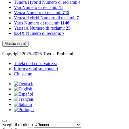
Tundra Hybrid
Numero di reclami:
4
Van
Numero di reclami:
41
Venza
Numero di reclami:
715
Venza Hybrid
Numero di reclami:
7
Yaris
Numero di reclami:
1146
Yaris iA
Numero di reclami:
25
bZ4X
Numero di reclami:
7
Mostra di più
Copyright 2025-2026 Toyota Problemi
Tutela della riservatezza
Informazioni sui contatti
Chi siamo
Scegli il modello