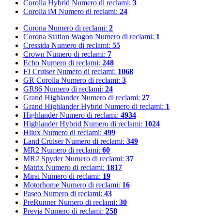
Corolla Hybrid
Numero di reclami:
3
Corolla iM
Numero di reclami:
24
Corona
Numero di reclami:
2
Corona Station Wagon
Numero di reclami:
1
Cressida
Numero di reclami:
55
Crown
Numero di reclami:
7
Echo
Numero di reclami:
248
FJ Cruiser
Numero di reclami:
1068
GR Corolla
Numero di reclami:
3
GR86
Numero di reclami:
24
Grand Highlander
Numero di reclami:
27
Grand Highlander Hybrid
Numero di reclami:
1
Highlander
Numero di reclami:
4934
Highlander Hybrid
Numero di reclami:
1024
Hilux
Numero di reclami:
499
Land Cruiser
Numero di reclami:
349
MR2
Numero di reclami:
60
MR2 Spyder
Numero di reclami:
37
Matrix
Numero di reclami:
1817
Mirai
Numero di reclami:
19
Motorhome
Numero di reclami:
16
Paseo
Numero di reclami:
43
PreRunner
Numero di reclami:
30
Previa
Numero di reclami:
258