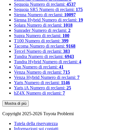
Sequoia
Numero di reclami:
4537
Sequoia SR5
Numero di reclami:
175
Sienna
Numero di reclami:
10097
Sienna Hybrid
Numero di reclami:
19
Solara
Numero di reclami:
1018
Sunrader
Numero di reclami:
2
Supra
Numero di reclami:
100
T100
Numero di reclami:
399
Tacoma
Numero di reclami:
9168
Tercel
Numero di reclami:
383
Tundra
Numero di reclami:
6943
Tundra Hybrid
Numero di reclami:
4
Van
Numero di reclami:
41
Venza
Numero di reclami:
715
Venza Hybrid
Numero di reclami:
7
Yaris
Numero di reclami:
1146
Yaris iA
Numero di reclami:
25
bZ4X
Numero di reclami:
7
Mostra di più
Copyright 2025-2026 Toyota Problemi
Tutela della riservatezza
Informazioni sui contatti