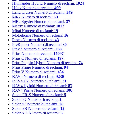
Highlander Hybrid
Numero di reclami:
1024
Hilux
Numero di reclami:
499
Land Cruiser
Numero di reclami:
349
MR2
Numero di reclami:
60
MR2 Spyder
Numero di reclami:
37
Matrix
Numero di reclami:
1817
Mirai
Numero di reclami:
19
Motorhome
Numero di reclami:
16
Paseo
Numero di reclami:
43
PreRunner
Numero di reclami:
30
Previa
Numero di reclami:
258
Prius
Numero di reclami:
14097
Prius C
Numero di reclami:
197
Prius Plug-in Hybrid
Numero di reclami:
74
Prius Prime
Numero di reclami:
94
Prius V
Numero di reclami:
454
RAV4
Numero di reclami:
9230
RAV4 EV
Numero di reclami:
31
RAV4 Hybrid
Numero di reclami:
87
RAV4 Prime
Numero di reclami:
106
Scion FR-S
Numero di reclami:
5
Scion iQ
Numero di reclami:
1
Scion tC
Numero di reclami:
28
Scion xB
Numero di reclami:
12
Scion xD
Numero di reclami:
3