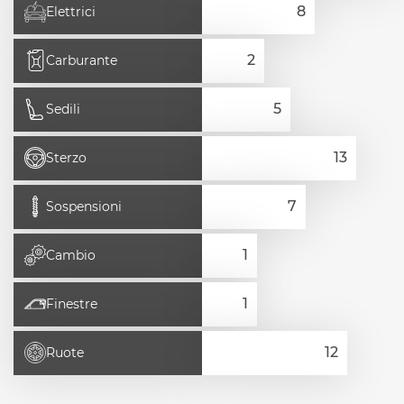
Elettrici
Carburante
Sedili
Sterzo
Sospensioni
Cambio
Finestre
Ruote