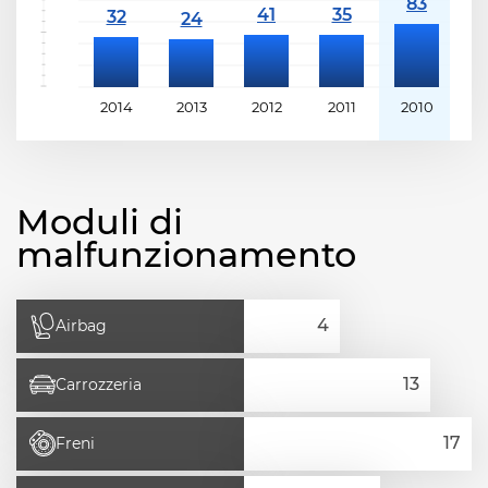
2014
2013
2012
2011
2010
2
Moduli di
malfunzionamento
Airbag
Carrozzeria
Freni