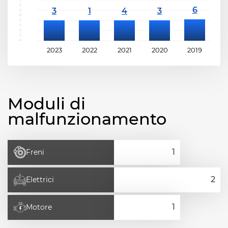
2023
2022
2021
2020
2019
2
Moduli di
malfunzionamento
Freni
Elettrici
Motore