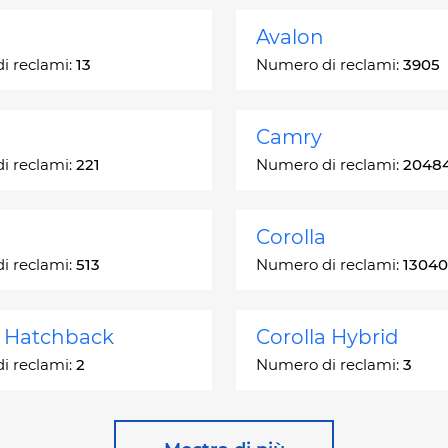
Avalon
i reclami:
13
Numero di reclami:
3905
Camry
i reclami:
221
Numero di reclami:
2048
Corolla
i reclami:
513
Numero di reclami:
13040
a Hatchback
Corolla Hybrid
i reclami:
2
Numero di reclami:
3
 Station Wagon
Cressida