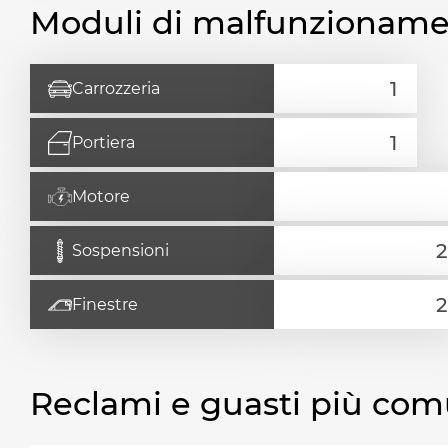
Moduli di malfunzionam
Carrozzeria
Portiera
Motore
Sospensioni
Finestre
Reclami e guasti più com