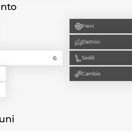
ento
Freni
Elettrici
Sedili
Cambio
uni