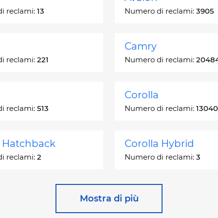
i reclami:
13
Numero di reclami:
3905
Camry
i reclami:
221
Numero di reclami:
2048
Corolla
i reclami:
513
Numero di reclami:
13040
a Hatchback
Corolla Hybrid
i reclami:
2
Numero di reclami:
3
 Station Wagon
Cressida
Mostra di più
i reclami:
1
Numero di reclami:
55