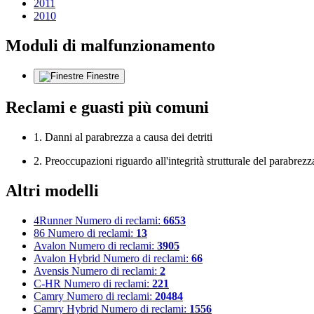
2011
2010
Moduli di malfunzionamento
Finestre
Reclami e guasti più comuni
1. Danni al parabrezza a causa dei detriti
2. Preoccupazioni riguardo all'integrità strutturale del parabrezz
Altri modelli
4Runner
Numero di reclami:
6653
86
Numero di reclami:
13
Avalon
Numero di reclami:
3905
Avalon Hybrid
Numero di reclami:
66
Avensis
Numero di reclami:
2
C-HR
Numero di reclami:
221
Camry
Numero di reclami:
20484
Camry Hybrid
Numero di reclami:
1556