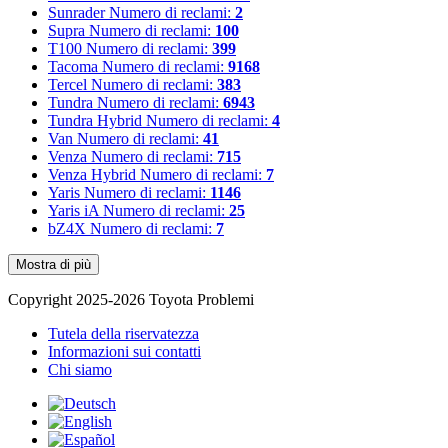
Sunrader
Numero di reclami:
2
Supra
Numero di reclami:
100
T100
Numero di reclami:
399
Tacoma
Numero di reclami:
9168
Tercel
Numero di reclami:
383
Tundra
Numero di reclami:
6943
Tundra Hybrid
Numero di reclami:
4
Van
Numero di reclami:
41
Venza
Numero di reclami:
715
Venza Hybrid
Numero di reclami:
7
Yaris
Numero di reclami:
1146
Yaris iA
Numero di reclami:
25
bZ4X
Numero di reclami:
7
Mostra di più
Copyright 2025-2026 Toyota Problemi
Tutela della riservatezza
Informazioni sui contatti
Chi siamo