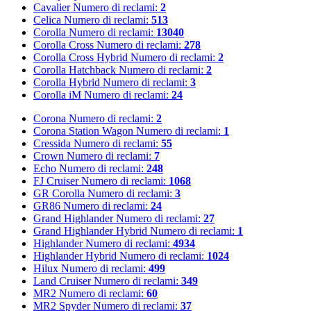
Cavalier
Numero di reclami:
2
Celica
Numero di reclami:
513
Corolla
Numero di reclami:
13040
Corolla Cross
Numero di reclami:
278
Corolla Cross Hybrid
Numero di reclami:
2
Corolla Hatchback
Numero di reclami:
2
Corolla Hybrid
Numero di reclami:
3
Corolla iM
Numero di reclami:
24
Corona
Numero di reclami:
2
Corona Station Wagon
Numero di reclami:
1
Cressida
Numero di reclami:
55
Crown
Numero di reclami:
7
Echo
Numero di reclami:
248
FJ Cruiser
Numero di reclami:
1068
GR Corolla
Numero di reclami:
3
GR86
Numero di reclami:
24
Grand Highlander
Numero di reclami:
27
Grand Highlander Hybrid
Numero di reclami:
1
Highlander
Numero di reclami:
4934
Highlander Hybrid
Numero di reclami:
1024
Hilux
Numero di reclami:
499
Land Cruiser
Numero di reclami:
349
MR2
Numero di reclami:
60
MR2 Spyder
Numero di reclami:
37