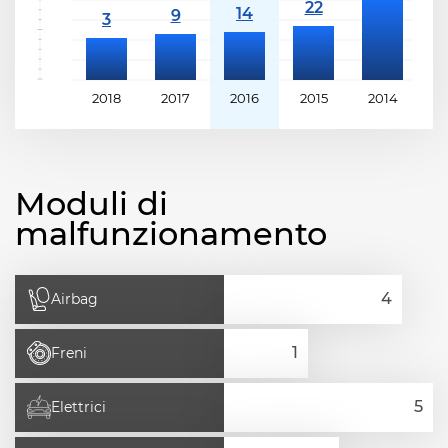
2018
2017
2016
2015
2014
2
Moduli di
malfunzionamento
Airbag
Freni
Elettrici