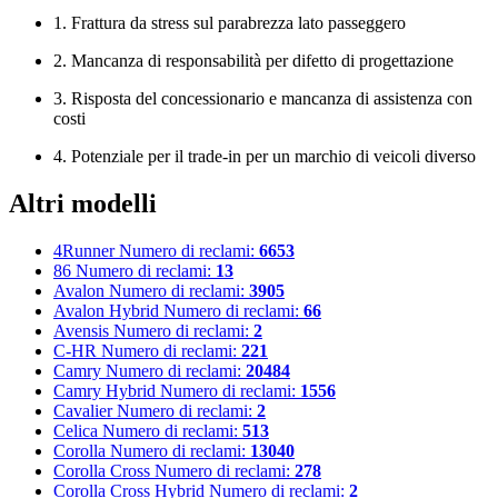
1. Frattura da stress sul parabrezza lato passeggero
2. Mancanza di responsabilità per difetto di progettazione
3. Risposta del concessionario e mancanza di assistenza con
costi
4. Potenziale per il trade-in per un marchio di veicoli diverso
Altri modelli
4Runner
Numero di reclami:
6653
86
Numero di reclami:
13
Avalon
Numero di reclami:
3905
Avalon Hybrid
Numero di reclami:
66
Avensis
Numero di reclami:
2
C-HR
Numero di reclami:
221
Camry
Numero di reclami:
20484
Camry Hybrid
Numero di reclami:
1556
Cavalier
Numero di reclami:
2
Celica
Numero di reclami:
513
Corolla
Numero di reclami:
13040
Corolla Cross
Numero di reclami:
278
Corolla Cross Hybrid
Numero di reclami:
2