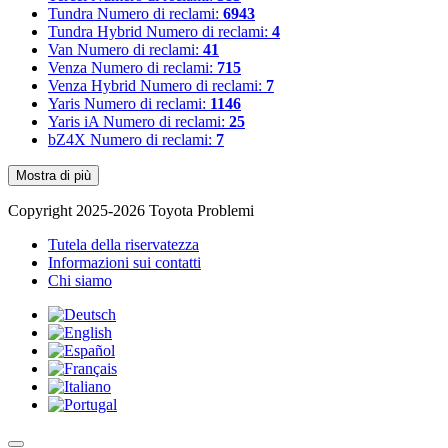
Tundra
Numero di reclami:
6943
Tundra Hybrid
Numero di reclami:
4
Van
Numero di reclami:
41
Venza
Numero di reclami:
715
Venza Hybrid
Numero di reclami:
7
Yaris
Numero di reclami:
1146
Yaris iA
Numero di reclami:
25
bZ4X
Numero di reclami:
7
Mostra di più
Copyright 2025-2026 Toyota Problemi
Tutela della riservatezza
Informazioni sui contatti
Chi siamo