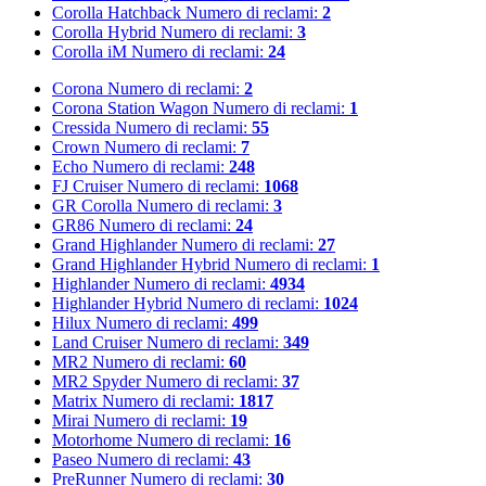
Corolla Hatchback
Numero di reclami:
2
Corolla Hybrid
Numero di reclami:
3
Corolla iM
Numero di reclami:
24
Corona
Numero di reclami:
2
Corona Station Wagon
Numero di reclami:
1
Cressida
Numero di reclami:
55
Crown
Numero di reclami:
7
Echo
Numero di reclami:
248
FJ Cruiser
Numero di reclami:
1068
GR Corolla
Numero di reclami:
3
GR86
Numero di reclami:
24
Grand Highlander
Numero di reclami:
27
Grand Highlander Hybrid
Numero di reclami:
1
Highlander
Numero di reclami:
4934
Highlander Hybrid
Numero di reclami:
1024
Hilux
Numero di reclami:
499
Land Cruiser
Numero di reclami:
349
MR2
Numero di reclami:
60
MR2 Spyder
Numero di reclami:
37
Matrix
Numero di reclami:
1817
Mirai
Numero di reclami:
19
Motorhome
Numero di reclami:
16
Paseo
Numero di reclami:
43
PreRunner
Numero di reclami:
30