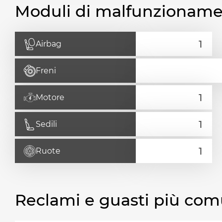
Moduli di malfunzionam
Airbag
Freni
Motore
Sedili
Ruote
Reclami e guasti più com