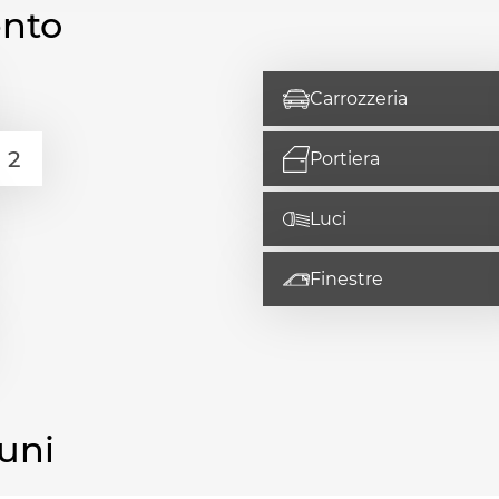
ento
Carrozzeria
Portiera
Luci
Finestre
uni