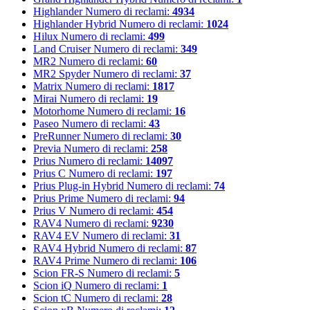
Highlander
Numero di reclami:
4934
Highlander Hybrid
Numero di reclami:
1024
Hilux
Numero di reclami:
499
Land Cruiser
Numero di reclami:
349
MR2
Numero di reclami:
60
MR2 Spyder
Numero di reclami:
37
Matrix
Numero di reclami:
1817
Mirai
Numero di reclami:
19
Motorhome
Numero di reclami:
16
Paseo
Numero di reclami:
43
PreRunner
Numero di reclami:
30
Previa
Numero di reclami:
258
Prius
Numero di reclami:
14097
Prius C
Numero di reclami:
197
Prius Plug-in Hybrid
Numero di reclami:
74
Prius Prime
Numero di reclami:
94
Prius V
Numero di reclami:
454
RAV4
Numero di reclami:
9230
RAV4 EV
Numero di reclami:
31
RAV4 Hybrid
Numero di reclami:
87
RAV4 Prime
Numero di reclami:
106
Scion FR-S
Numero di reclami:
5
Scion iQ
Numero di reclami:
1
Scion tC
Numero di reclami:
28