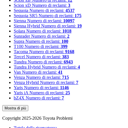
Scion xB
Numero di reclami:
12
Scion xD
Numero di reclami:
3
Sequoia
Numero di reclami:
4537
Sequoia SR5
Numero di reclami:
175
Sienna
Numero di reclami:
10097
Sienna Hybrid
Numero di reclami:
19
Solara
Numero di reclami:
1018
Sunrader
Numero di reclami:
2
Supra
Numero di reclami:
100
T100
Numero di reclami:
399
Tacoma
Numero di reclami:
9168
Tercel
Numero di reclami:
383
Tundra
Numero di reclami:
6943
Tundra Hybrid
Numero di reclami:
4
Van
Numero di reclami:
41
Venza
Numero di reclami:
715
Venza Hybrid
Numero di reclami:
7
Yaris
Numero di reclami:
1146
Yaris iA
Numero di reclami:
25
bZ4X
Numero di reclami:
7
Mostra di più
Copyright 2025-2026 Toyota Problemi
Tutela della riservatezza