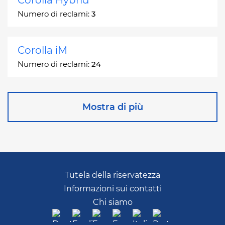
Corolla Hybrid
Numero di reclami:
3
Corolla iM
Numero di reclami:
24
Corona
Mostra di più
Numero di reclami:
2
Corona Station Wagon
Numero di reclami:
1
Tutela della riservatezza
Informazioni sui contatti
Cressida
Chi siamo
Numero di reclami:
55