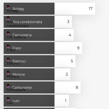
Airbag
Aria condizionata
Carrozzeria
Freni
Elettrici
Motore
Carburante
Luci