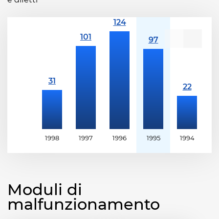
1998
1997
1996
1995
1994
1
Moduli di
malfunzionamento