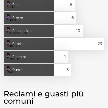
Sedili
Sterzo
Sospensioni
Cambio
Finestre
Ruote
Reclami e guasti più
comuni