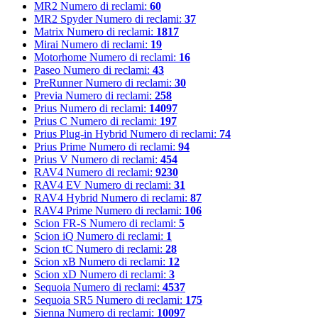
MR2
Numero di reclami:
60
MR2 Spyder
Numero di reclami:
37
Matrix
Numero di reclami:
1817
Mirai
Numero di reclami:
19
Motorhome
Numero di reclami:
16
Paseo
Numero di reclami:
43
PreRunner
Numero di reclami:
30
Previa
Numero di reclami:
258
Prius
Numero di reclami:
14097
Prius C
Numero di reclami:
197
Prius Plug-in Hybrid
Numero di reclami:
74
Prius Prime
Numero di reclami:
94
Prius V
Numero di reclami:
454
RAV4
Numero di reclami:
9230
RAV4 EV
Numero di reclami:
31
RAV4 Hybrid
Numero di reclami:
87
RAV4 Prime
Numero di reclami:
106
Scion FR-S
Numero di reclami:
5
Scion iQ
Numero di reclami:
1
Scion tC
Numero di reclami:
28
Scion xB
Numero di reclami:
12
Scion xD
Numero di reclami:
3
Sequoia
Numero di reclami:
4537
Sequoia SR5
Numero di reclami:
175
Sienna
Numero di reclami:
10097