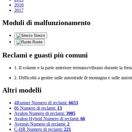
2018
2017
Moduli di malfunzionamento
Sterzo
Ruote
Reclami e guasti più comuni
1. Il volante e la parte anteriore tremano/vibrano durante la frena
2. Difficoltà a gestire sulle autostrade di montagna e sulle autos
Altri modelli
4Runner
Numero di reclami:
6653
86
Numero di reclami:
13
Avalon
Numero di reclami:
3905
Avalon Hybrid
Numero di reclami:
66
Avensis
Numero di reclami:
2
C-HR
Numero di reclami:
221