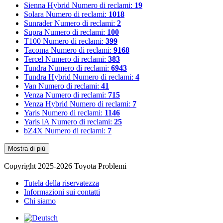
Sienna Hybrid
Numero di reclami:
19
Solara
Numero di reclami:
1018
Sunrader
Numero di reclami:
2
Supra
Numero di reclami:
100
T100
Numero di reclami:
399
Tacoma
Numero di reclami:
9168
Tercel
Numero di reclami:
383
Tundra
Numero di reclami:
6943
Tundra Hybrid
Numero di reclami:
4
Van
Numero di reclami:
41
Venza
Numero di reclami:
715
Venza Hybrid
Numero di reclami:
7
Yaris
Numero di reclami:
1146
Yaris iA
Numero di reclami:
25
bZ4X
Numero di reclami:
7
Mostra di più
Copyright 2025-2026 Toyota Problemi
Tutela della riservatezza
Informazioni sui contatti
Chi siamo