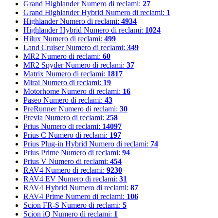
Grand Highlander
Numero di reclami:
27
Grand Highlander Hybrid
Numero di reclami:
1
Highlander
Numero di reclami:
4934
Highlander Hybrid
Numero di reclami:
1024
Hilux
Numero di reclami:
499
Land Cruiser
Numero di reclami:
349
MR2
Numero di reclami:
60
MR2 Spyder
Numero di reclami:
37
Matrix
Numero di reclami:
1817
Mirai
Numero di reclami:
19
Motorhome
Numero di reclami:
16
Paseo
Numero di reclami:
43
PreRunner
Numero di reclami:
30
Previa
Numero di reclami:
258
Prius
Numero di reclami:
14097
Prius C
Numero di reclami:
197
Prius Plug-in Hybrid
Numero di reclami:
74
Prius Prime
Numero di reclami:
94
Prius V
Numero di reclami:
454
RAV4
Numero di reclami:
9230
RAV4 EV
Numero di reclami:
31
RAV4 Hybrid
Numero di reclami:
87
RAV4 Prime
Numero di reclami:
106
Scion FR-S
Numero di reclami:
5
Scion iQ
Numero di reclami:
1