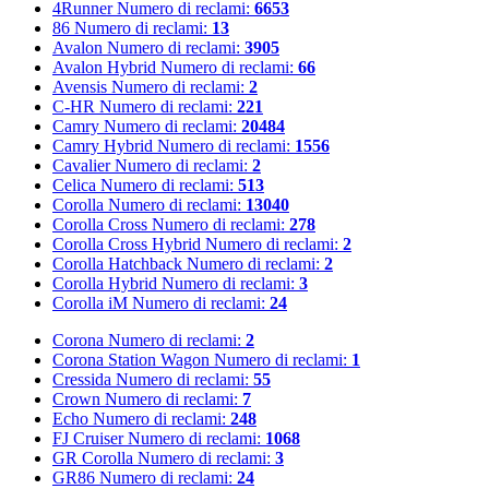
4Runner
Numero di reclami:
6653
86
Numero di reclami:
13
Avalon
Numero di reclami:
3905
Avalon Hybrid
Numero di reclami:
66
Avensis
Numero di reclami:
2
C-HR
Numero di reclami:
221
Camry
Numero di reclami:
20484
Camry Hybrid
Numero di reclami:
1556
Cavalier
Numero di reclami:
2
Celica
Numero di reclami:
513
Corolla
Numero di reclami:
13040
Corolla Cross
Numero di reclami:
278
Corolla Cross Hybrid
Numero di reclami:
2
Corolla Hatchback
Numero di reclami:
2
Corolla Hybrid
Numero di reclami:
3
Corolla iM
Numero di reclami:
24
Corona
Numero di reclami:
2
Corona Station Wagon
Numero di reclami:
1
Cressida
Numero di reclami:
55
Crown
Numero di reclami:
7
Echo
Numero di reclami:
248
FJ Cruiser
Numero di reclami:
1068
GR Corolla
Numero di reclami:
3
GR86
Numero di reclami:
24