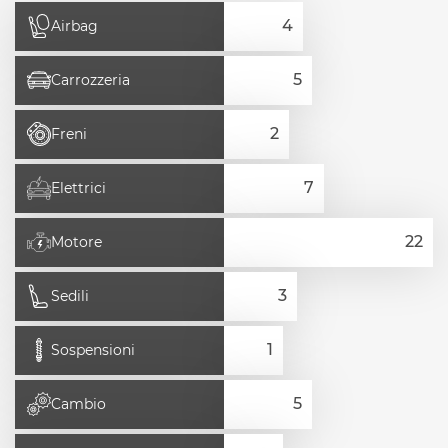
Airbag
Carrozzeria
Freni
Elettrici
Motore
Sedili
Sospensioni
Cambio