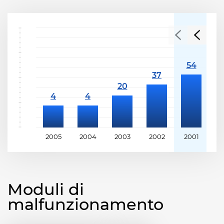
2005
2004
2003
2002
2001
2
Moduli di
malfunzionamento