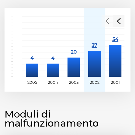
2005
2004
2003
2002
2001
2
Moduli di
malfunzionamento