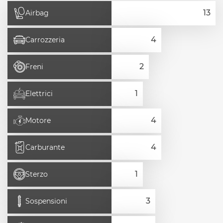
Airbag
Carrozzeria
Freni
Elettrici
Motore
Carburante
Sterzo
Sospensioni