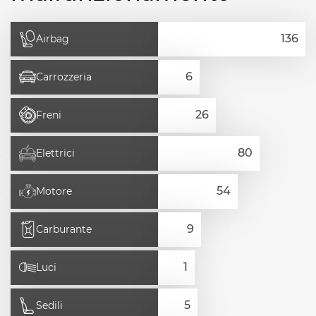
Airbag
Carrozzeria
Freni
Elettrici
Motore
Carburante
Luci
Sedili