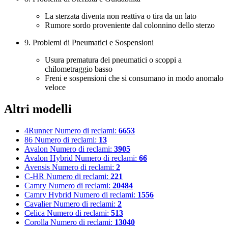
La sterzata diventa non reattiva o tira da un lato
Rumore sordo proveniente dal colonnino dello sterzo
9. Problemi di Pneumatici e Sospensioni
Usura prematura dei pneumatici o scoppi a
chilometraggio basso
Freni e sospensioni che si consumano in modo anomalo
veloce
Altri modelli
4Runner
Numero di reclami:
6653
86
Numero di reclami:
13
Avalon
Numero di reclami:
3905
Avalon Hybrid
Numero di reclami:
66
Avensis
Numero di reclami:
2
C-HR
Numero di reclami:
221
Camry
Numero di reclami:
20484
Camry Hybrid
Numero di reclami:
1556
Cavalier
Numero di reclami:
2
Celica
Numero di reclami:
513
Corolla
Numero di reclami:
13040