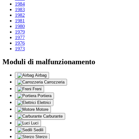
1984
1983
1982
1981
1980
1979
1977
1976
1973
Moduli di malfunzionamento
Airbag
Carrozzeria
Freni
Portiera
Elettrici
Motore
Carburante
Luci
Sedili
Sterzo