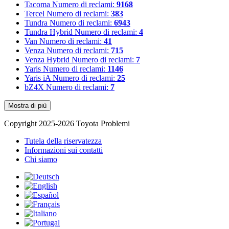
Tacoma
Numero di reclami:
9168
Tercel
Numero di reclami:
383
Tundra
Numero di reclami:
6943
Tundra Hybrid
Numero di reclami:
4
Van
Numero di reclami:
41
Venza
Numero di reclami:
715
Venza Hybrid
Numero di reclami:
7
Yaris
Numero di reclami:
1146
Yaris iA
Numero di reclami:
25
bZ4X
Numero di reclami:
7
Mostra di più
Copyright 2025-2026 Toyota Problemi
Tutela della riservatezza
Informazioni sui contatti
Chi siamo