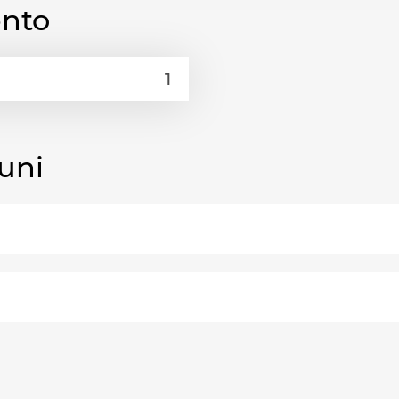
ento
uni