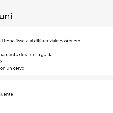
uni
el freno fissate al differenziale posteriore
inamento durante la guida
o
 con un cervo
equente