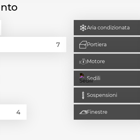
ento
Aria condizionata
Portiera
Motore
Sedili
Sospensioni
Finestre