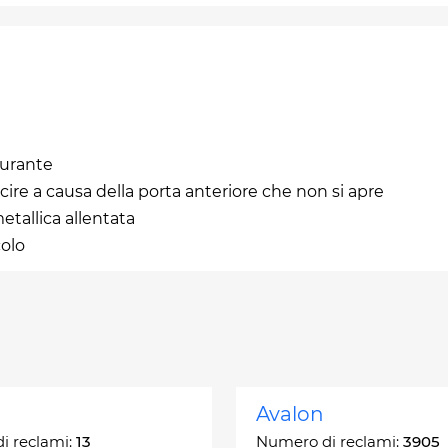
burante
cire a causa della porta anteriore che non si apre
etallica allentata
colo
Avalon
i reclami:
13
Numero di reclami:
3905