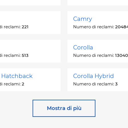
Camry
i reclami:
221
Numero di reclami:
2048
Corolla
i reclami:
513
Numero di reclami:
13040
a Hatchback
Corolla Hybrid
i reclami:
2
Numero di reclami:
3
 Station Wagon
Cressida
Mostra di più
i reclami:
1
Numero di reclami:
55