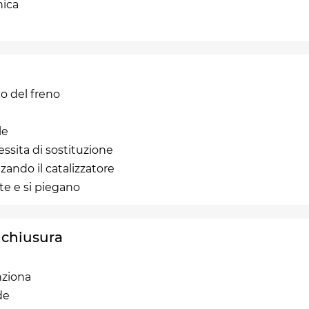
nica
co del freno
le
ssita di sostituzione
zando il catalizzatore
te e si piegano
i chiusura
nziona
de