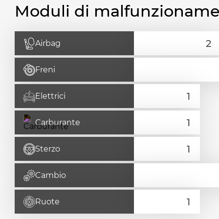
Moduli di malfunzionam
Airbag
Freni
Elettrici
Carburante
Sterzo
Cambio
Ruote