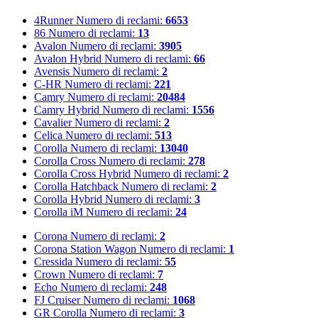
4Runner
Numero di reclami:
6653
86
Numero di reclami:
13
Avalon
Numero di reclami:
3905
Avalon Hybrid
Numero di reclami:
66
Avensis
Numero di reclami:
2
C-HR
Numero di reclami:
221
Camry
Numero di reclami:
20484
Camry Hybrid
Numero di reclami:
1556
Cavalier
Numero di reclami:
2
Celica
Numero di reclami:
513
Corolla
Numero di reclami:
13040
Corolla Cross
Numero di reclami:
278
Corolla Cross Hybrid
Numero di reclami:
2
Corolla Hatchback
Numero di reclami:
2
Corolla Hybrid
Numero di reclami:
3
Corolla iM
Numero di reclami:
24
Corona
Numero di reclami:
2
Corona Station Wagon
Numero di reclami:
1
Cressida
Numero di reclami:
55
Crown
Numero di reclami:
7
Echo
Numero di reclami:
248
FJ Cruiser
Numero di reclami:
1068
GR Corolla
Numero di reclami:
3