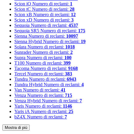
Scion iQ
Numero di reclami:
1
Scion tC
Numero di reclami:
28
Scion xB
Numero di reclami:
12
Scion xD
Numero di reclami:
3
Sequoia
Numero di reclami:
4537
Sequoia SR5
Numero di reclami:
175
Sienna
Numero di reclami:
10097
Sienna Hybrid
Numero di reclami:
19
Solara
Numero di reclami:
1018
Sunrader
Numero di reclami:
2
Supra
Numero di reclami:
100
T100
Numero di reclami:
399
Tacoma
Numero di reclami:
9168
Tercel
Numero di reclami:
383
Tundra
Numero di reclami:
6943
Tundra Hybrid
Numero di reclami:
4
Van
Numero di reclami:
41
Venza
Numero di reclami:
715
Venza Hybrid
Numero di reclami:
7
Yaris
Numero di reclami:
1146
Yaris iA
Numero di reclami:
25
bZ4X
Numero di reclami:
7
Mostra di più