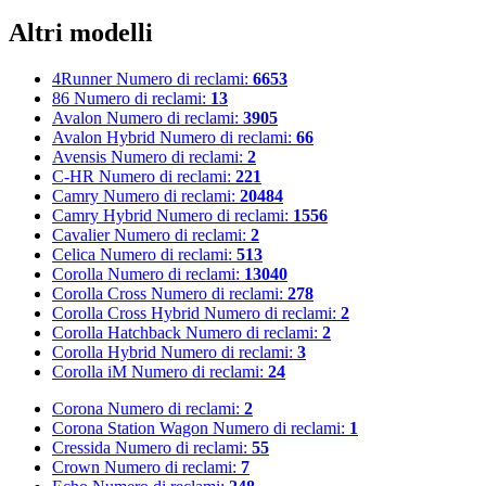
Altri modelli
4Runner
Numero di reclami:
6653
86
Numero di reclami:
13
Avalon
Numero di reclami:
3905
Avalon Hybrid
Numero di reclami:
66
Avensis
Numero di reclami:
2
C-HR
Numero di reclami:
221
Camry
Numero di reclami:
20484
Camry Hybrid
Numero di reclami:
1556
Cavalier
Numero di reclami:
2
Celica
Numero di reclami:
513
Corolla
Numero di reclami:
13040
Corolla Cross
Numero di reclami:
278
Corolla Cross Hybrid
Numero di reclami:
2
Corolla Hatchback
Numero di reclami:
2
Corolla Hybrid
Numero di reclami:
3
Corolla iM
Numero di reclami:
24
Corona
Numero di reclami:
2
Corona Station Wagon
Numero di reclami:
1
Cressida
Numero di reclami:
55
Crown
Numero di reclami:
7