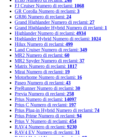
Echo
Numero di reclami:
248
FJ Cruiser
Numero di reclami:
1068
GR Corolla
Numero di reclami:
3
GR86
Numero di reclami:
24
Grand Highlander
Numero di reclami:
27
Grand Highlander Hybrid
Numero di reclami:
1
Highlander
Numero di reclami:
4934
Highlander Hybrid
Numero di reclami:
1024
Hilux
Numero di reclami:
499
Land Cruiser
Numero di reclami:
349
MR2
Numero di reclami:
60
MR2 Spyder
Numero di reclami:
37
Matrix
Numero di reclami:
1817
Mirai
Numero di reclami:
19
Motorhome
Numero di reclami:
16
Paseo
Numero di reclami:
43
PreRunner
Numero di reclami:
30
Previa
Numero di reclami:
258
Prius
Numero di reclami:
14097
Prius C
Numero di reclami:
197
Prius Plug-in Hybrid
Numero di reclami:
74
Prius Prime
Numero di reclami:
94
Prius V
Numero di reclami:
454
RAV4
Numero di reclami:
9230
RAV4 EV
Numero di reclami:
31