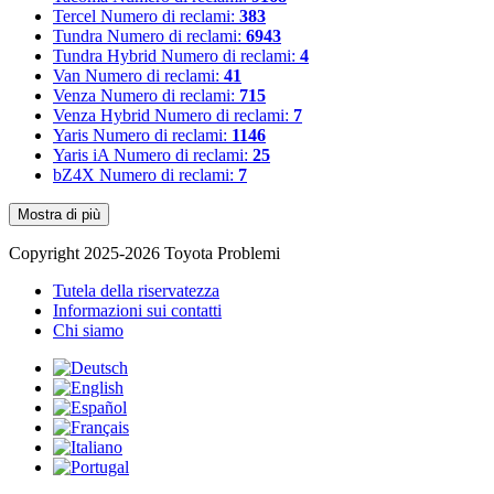
Tercel
Numero di reclami:
383
Tundra
Numero di reclami:
6943
Tundra Hybrid
Numero di reclami:
4
Van
Numero di reclami:
41
Venza
Numero di reclami:
715
Venza Hybrid
Numero di reclami:
7
Yaris
Numero di reclami:
1146
Yaris iA
Numero di reclami:
25
bZ4X
Numero di reclami:
7
Mostra di più
Copyright 2025-2026 Toyota Problemi
Tutela della riservatezza
Informazioni sui contatti
Chi siamo