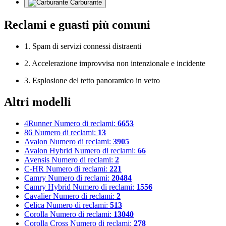
Carburante
Reclami e guasti più comuni
1. Spam di servizi connessi distraenti
2. Accelerazione improvvisa non intenzionale e incidente
3. Esplosione del tetto panoramico in vetro
Altri modelli
4Runner
Numero di reclami:
6653
86
Numero di reclami:
13
Avalon
Numero di reclami:
3905
Avalon Hybrid
Numero di reclami:
66
Avensis
Numero di reclami:
2
C-HR
Numero di reclami:
221
Camry
Numero di reclami:
20484
Camry Hybrid
Numero di reclami:
1556
Cavalier
Numero di reclami:
2
Celica
Numero di reclami:
513
Corolla
Numero di reclami:
13040
Corolla Cross
Numero di reclami:
278