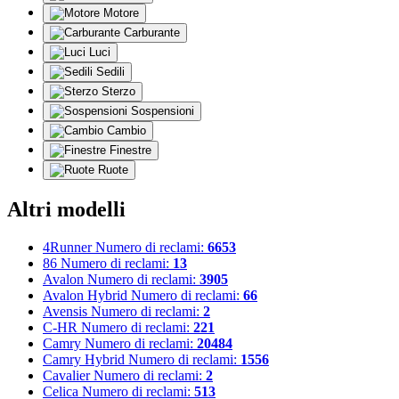
Motore
Carburante
Luci
Sedili
Sterzo
Sospensioni
Cambio
Finestre
Ruote
Altri modelli
4Runner
Numero di reclami:
6653
86
Numero di reclami:
13
Avalon
Numero di reclami:
3905
Avalon Hybrid
Numero di reclami:
66
Avensis
Numero di reclami:
2
C-HR
Numero di reclami:
221
Camry
Numero di reclami:
20484
Camry Hybrid
Numero di reclami:
1556
Cavalier
Numero di reclami:
2
Celica
Numero di reclami:
513