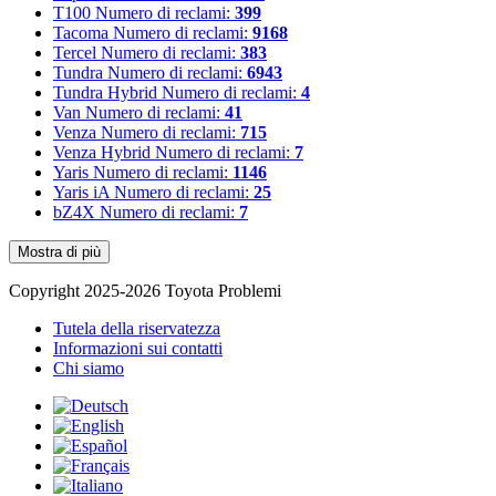
T100
Numero di reclami:
399
Tacoma
Numero di reclami:
9168
Tercel
Numero di reclami:
383
Tundra
Numero di reclami:
6943
Tundra Hybrid
Numero di reclami:
4
Van
Numero di reclami:
41
Venza
Numero di reclami:
715
Venza Hybrid
Numero di reclami:
7
Yaris
Numero di reclami:
1146
Yaris iA
Numero di reclami:
25
bZ4X
Numero di reclami:
7
Mostra di più
Copyright 2025-2026 Toyota Problemi
Tutela della riservatezza
Informazioni sui contatti
Chi siamo