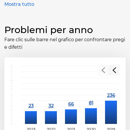
Mostra tutto
Problemi per anno
Fare clic sulle barre nel grafico per confrontare pregi
e difetti
2023
2022
2021
2020
2019
2