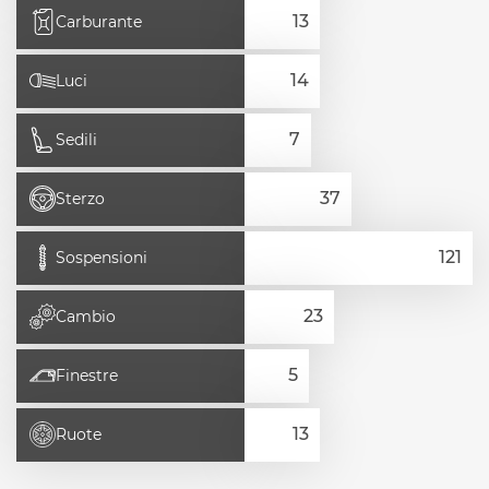
Carburante
Luci
Sedili
Sterzo
Sospensioni
Cambio
Finestre
Ruote