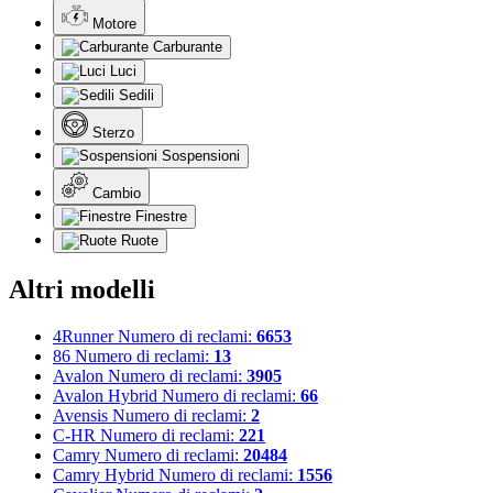
Motore
Carburante
Luci
Sedili
Sterzo
Sospensioni
Cambio
Finestre
Ruote
Altri modelli
4Runner
Numero di reclami:
6653
86
Numero di reclami:
13
Avalon
Numero di reclami:
3905
Avalon Hybrid
Numero di reclami:
66
Avensis
Numero di reclami:
2
C-HR
Numero di reclami:
221
Camry
Numero di reclami:
20484
Camry Hybrid
Numero di reclami:
1556