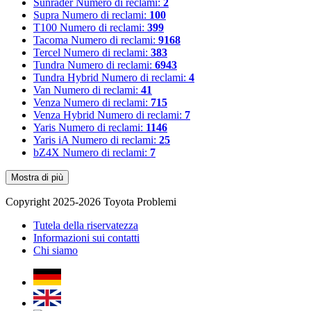
Sunrader
Numero di reclami:
2
Supra
Numero di reclami:
100
T100
Numero di reclami:
399
Tacoma
Numero di reclami:
9168
Tercel
Numero di reclami:
383
Tundra
Numero di reclami:
6943
Tundra Hybrid
Numero di reclami:
4
Van
Numero di reclami:
41
Venza
Numero di reclami:
715
Venza Hybrid
Numero di reclami:
7
Yaris
Numero di reclami:
1146
Yaris iA
Numero di reclami:
25
bZ4X
Numero di reclami:
7
Mostra di più
Copyright 2025-2026 Toyota Problemi
Tutela della riservatezza
Informazioni sui contatti
Chi siamo