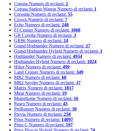
Corona
Numero di reclami:
2
Corona Station Wagon
Numero di reclami:
1
Cressida
Numero di reclami:
55
Crown
Numero di reclami:
7
Echo
Numero di reclami:
248
FJ Cruiser
Numero di reclami:
1068
GR Corolla
Numero di reclami:
3
GR86
Numero di reclami:
24
Grand Highlander
Numero di reclami:
27
Grand Highlander Hybrid
Numero di reclami:
1
Highlander
Numero di reclami:
4934
Highlander Hybrid
Numero di reclami:
1024
Hilux
Numero di reclami:
499
Land Cruiser
Numero di reclami:
349
MR2
Numero di reclami:
60
MR2 Spyder
Numero di reclami:
37
Matrix
Numero di reclami:
1817
Mirai
Numero di reclami:
19
Motorhome
Numero di reclami:
16
Paseo
Numero di reclami:
43
PreRunner
Numero di reclami:
30
Previa
Numero di reclami:
258
Prius
Numero di reclami:
14097
Prius C
Numero di reclami:
197
Prius Plug-in Hybrid
Numero di reclami:
74