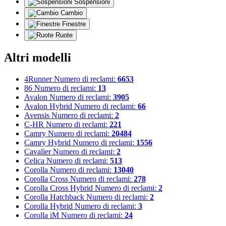
Sospensioni
Cambio
Finestre
Ruote
Altri modelli
4Runner
Numero di reclami:
6653
86
Numero di reclami:
13
Avalon
Numero di reclami:
3905
Avalon Hybrid
Numero di reclami:
66
Avensis
Numero di reclami:
2
C-HR
Numero di reclami:
221
Camry
Numero di reclami:
20484
Camry Hybrid
Numero di reclami:
1556
Cavalier
Numero di reclami:
2
Celica
Numero di reclami:
513
Corolla
Numero di reclami:
13040
Corolla Cross
Numero di reclami:
278
Corolla Cross Hybrid
Numero di reclami:
2
Corolla Hatchback
Numero di reclami:
2
Corolla Hybrid
Numero di reclami:
3
Corolla iM
Numero di reclami:
24