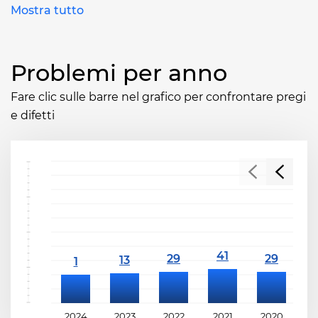
Mostra tutto
Problemi per anno
Fare clic sulle barre nel grafico per confrontare pregi
e difetti
2024
2023
2022
2021
2020
2