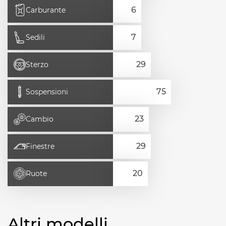
Carburante
Sedili
Sterzo
Sospensioni
Cambio
Finestre
Ruote
Altri modelli