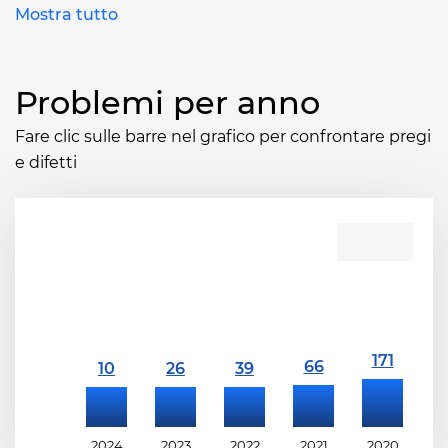
Mostra tutto
Problemi per anno
Fare clic sulle barre nel grafico per confrontare pregi
e difetti
2024
2023
2022
2021
2020
2