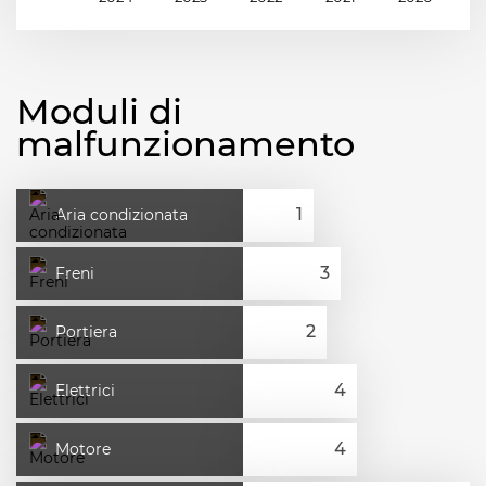
Moduli di
malfunzionamento
Aria condizionata
Freni
Portiera
Elettrici
Motore