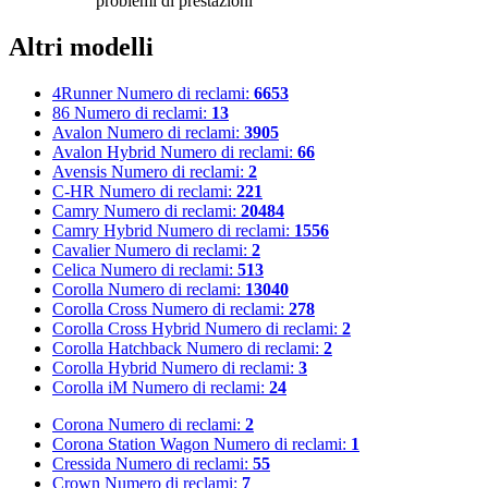
problemi di prestazioni
Altri modelli
4Runner
Numero di reclami:
6653
86
Numero di reclami:
13
Avalon
Numero di reclami:
3905
Avalon Hybrid
Numero di reclami:
66
Avensis
Numero di reclami:
2
C-HR
Numero di reclami:
221
Camry
Numero di reclami:
20484
Camry Hybrid
Numero di reclami:
1556
Cavalier
Numero di reclami:
2
Celica
Numero di reclami:
513
Corolla
Numero di reclami:
13040
Corolla Cross
Numero di reclami:
278
Corolla Cross Hybrid
Numero di reclami:
2
Corolla Hatchback
Numero di reclami:
2
Corolla Hybrid
Numero di reclami:
3
Corolla iM
Numero di reclami:
24
Corona
Numero di reclami:
2
Corona Station Wagon
Numero di reclami:
1
Cressida
Numero di reclami:
55
Crown
Numero di reclami:
7