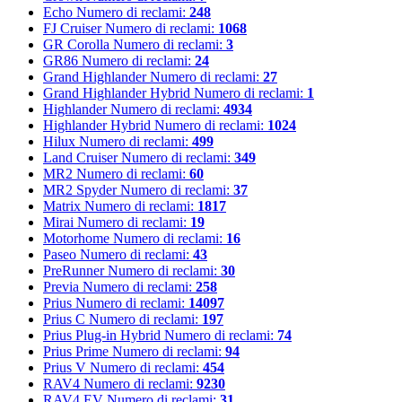
Echo
Numero di reclami:
248
FJ Cruiser
Numero di reclami:
1068
GR Corolla
Numero di reclami:
3
GR86
Numero di reclami:
24
Grand Highlander
Numero di reclami:
27
Grand Highlander Hybrid
Numero di reclami:
1
Highlander
Numero di reclami:
4934
Highlander Hybrid
Numero di reclami:
1024
Hilux
Numero di reclami:
499
Land Cruiser
Numero di reclami:
349
MR2
Numero di reclami:
60
MR2 Spyder
Numero di reclami:
37
Matrix
Numero di reclami:
1817
Mirai
Numero di reclami:
19
Motorhome
Numero di reclami:
16
Paseo
Numero di reclami:
43
PreRunner
Numero di reclami:
30
Previa
Numero di reclami:
258
Prius
Numero di reclami:
14097
Prius C
Numero di reclami:
197
Prius Plug-in Hybrid
Numero di reclami:
74
Prius Prime
Numero di reclami:
94
Prius V
Numero di reclami:
454
RAV4
Numero di reclami:
9230
RAV4 EV
Numero di reclami:
31