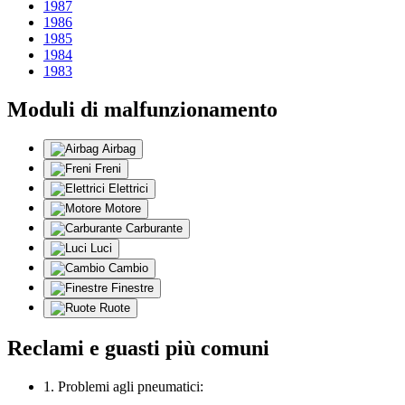
1987
1986
1985
1984
1983
Moduli di malfunzionamento
Airbag
Freni
Elettrici
Motore
Carburante
Luci
Cambio
Finestre
Ruote
Reclami e guasti più comuni
1. Problemi agli pneumatici: