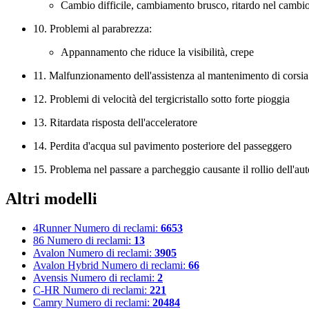
Cambio difficile, cambiamento brusco, ritardo nel cambio,
10. Problemi al parabrezza:
Appannamento che riduce la visibilità, crepe
11. Malfunzionamento dell'assistenza al mantenimento di corsia
12. Problemi di velocità del tergicristallo sotto forte pioggia
13. Ritardata risposta dell'acceleratore
14. Perdita d'acqua sul pavimento posteriore del passeggero
15. Problema nel passare a parcheggio causante il rollio dell'aut
Altri modelli
4Runner
Numero di reclami:
6653
86
Numero di reclami:
13
Avalon
Numero di reclami:
3905
Avalon Hybrid
Numero di reclami:
66
Avensis
Numero di reclami:
2
C-HR
Numero di reclami:
221
Camry
Numero di reclami:
20484