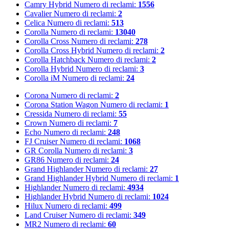
Camry Hybrid
Numero di reclami:
1556
Cavalier
Numero di reclami:
2
Celica
Numero di reclami:
513
Corolla
Numero di reclami:
13040
Corolla Cross
Numero di reclami:
278
Corolla Cross Hybrid
Numero di reclami:
2
Corolla Hatchback
Numero di reclami:
2
Corolla Hybrid
Numero di reclami:
3
Corolla iM
Numero di reclami:
24
Corona
Numero di reclami:
2
Corona Station Wagon
Numero di reclami:
1
Cressida
Numero di reclami:
55
Crown
Numero di reclami:
7
Echo
Numero di reclami:
248
FJ Cruiser
Numero di reclami:
1068
GR Corolla
Numero di reclami:
3
GR86
Numero di reclami:
24
Grand Highlander
Numero di reclami:
27
Grand Highlander Hybrid
Numero di reclami:
1
Highlander
Numero di reclami:
4934
Highlander Hybrid
Numero di reclami:
1024
Hilux
Numero di reclami:
499
Land Cruiser
Numero di reclami:
349
MR2
Numero di reclami:
60