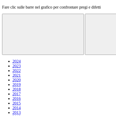
Fare clic sulle barre nel grafico per confrontare pregi e difetti
2024
2023
2022
2021
2020
2019
2018
2017
2016
2015
2014
2013