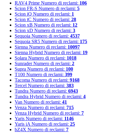
RAV4 Prime
Numero di reclami:
106
Scion FR-S
Numero di reclami:
5
Scion iQ
Numero di reclami:
1
Scion tC
Numero di reclami:
28
Scion xB
Numero di reclami:
12
Scion xD
Numero di reclami:
3
Sequoia
Numero di reclami:
4537
Sequoia SR5
Numero di reclami:
175
Sienna
Numero di reclami:
10097
Sienna Hybrid
Numero di reclami:
19
Solara
Numero di reclami:
1018
Sunrader
Numero di reclami:
2
Supra
Numero di reclami:
100
T100
Numero di reclami:
399
Tacoma
Numero di reclami:
9168
Tercel
Numero di reclami:
383
Tundra
Numero di reclami:
6943
Tundra Hybrid
Numero di reclami:
4
Van
Numero di reclami:
41
Venza
Numero di reclami:
715
Venza Hybrid
Numero di reclami:
7
Yaris
Numero di reclami:
1146
Yaris iA
Numero di reclami:
25
bZ4X
Numero di reclami:
7