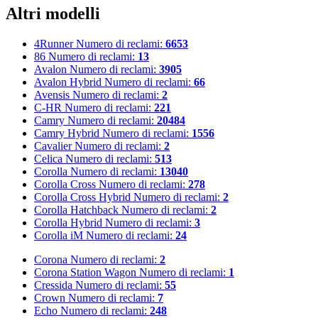
Altri modelli
4Runner
Numero di reclami:
6653
86
Numero di reclami:
13
Avalon
Numero di reclami:
3905
Avalon Hybrid
Numero di reclami:
66
Avensis
Numero di reclami:
2
C-HR
Numero di reclami:
221
Camry
Numero di reclami:
20484
Camry Hybrid
Numero di reclami:
1556
Cavalier
Numero di reclami:
2
Celica
Numero di reclami:
513
Corolla
Numero di reclami:
13040
Corolla Cross
Numero di reclami:
278
Corolla Cross Hybrid
Numero di reclami:
2
Corolla Hatchback
Numero di reclami:
2
Corolla Hybrid
Numero di reclami:
3
Corolla iM
Numero di reclami:
24
Corona
Numero di reclami:
2
Corona Station Wagon
Numero di reclami:
1
Cressida
Numero di reclami:
55
Crown
Numero di reclami:
7
Echo
Numero di reclami:
248