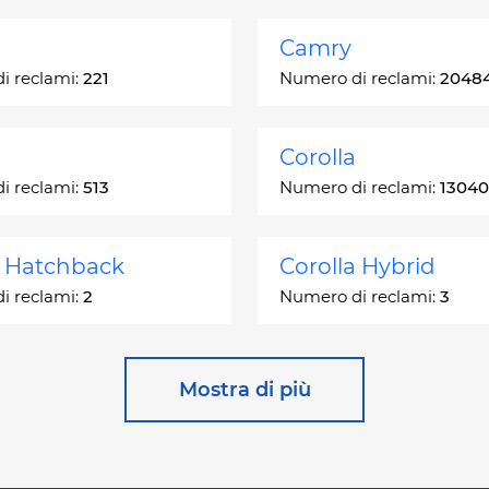
Camry
i reclami:
221
Numero di reclami:
2048
Corolla
i reclami:
513
Numero di reclami:
13040
a Hatchback
Corolla Hybrid
i reclami:
2
Numero di reclami:
3
 Station Wagon
Cressida
Mostra di più
i reclami:
1
Numero di reclami:
55
ser
GR Corolla