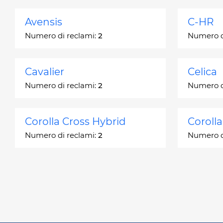
Avensis
C-HR
Numero di reclami:
2
Numero d
Cavalier
Celica
Numero di reclami:
2
Numero d
Corolla Cross Hybrid
Coroll
Numero di reclami:
2
Numero d
Corona
Corona
Numero di reclami:
2
Numero d
Echo
FJ Crui