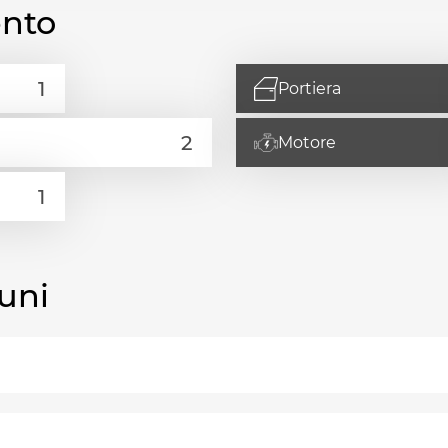
ento
Portiera
Motore
uni