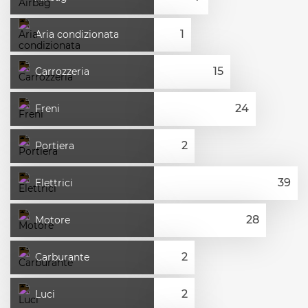
Aria condizionata
Carrozzeria
Freni
Portiera
Elettrici
Motore
Carburante
Luci