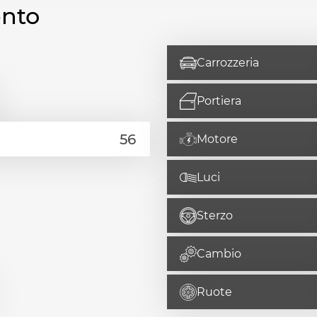
ento
Carrozzeria
Portiera
Motore
Luci
Sterzo
Cambio
Ruote