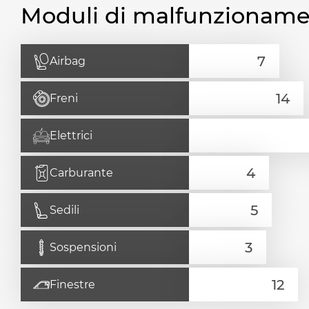
Moduli di malfunzionam
Airbag
Freni
Elettrici
Carburante
Sedili
Sospensioni
Finestre