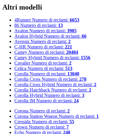
Altri modelli
4Runner
Numero di reclami:
6653
86
Numero di reclami:
13
Avalon
Numero di reclami:
3905
Avalon Hybrid
Numero di reclami:
66
Avensis
Numero di reclami:
2
C-HR
Numero di reclami:
221
Camry
Numero di reclami:
20484
Camry Hybrid
Numero di reclami:
1556
Cavalier
Numero di reclami:
2
Celica
Numero di reclami:
513
Corolla
Numero di reclami:
13040
Corolla Cross
Numero di reclami:
278
Corolla Cross Hybrid
Numero di reclami:
2
Corolla Hatchback
Numero di reclami:
2
Corolla Hybrid
Numero di reclami:
3
Corolla iM
Numero di reclami:
24
Corona
Numero di reclami:
2
Corona Station Wagon
Numero di reclami:
1
Cressida
Numero di reclami:
55
Crown
Numero di reclami:
7
Echo
Numero di reclami:
248