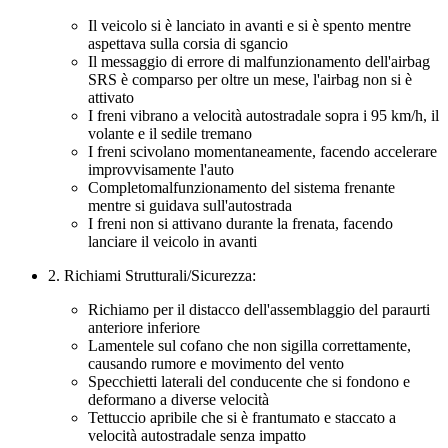
Il veicolo si è lanciato in avanti e si è spento mentre
aspettava sulla corsia di sgancio
Il messaggio di errore di malfunzionamento dell'airbag
SRS è comparso per oltre un mese, l'airbag non si è
attivato
I freni vibrano a velocità autostradale sopra i 95 km/h, il
volante e il sedile tremano
I freni scivolano momentaneamente, facendo accelerare
improvvisamente l'auto
Completomalfunzionamento del sistema frenante
mentre si guidava sull'autostrada
I freni non si attivano durante la frenata, facendo
lanciare il veicolo in avanti
2. Richiami Strutturali/Sicurezza:
Richiamo per il distacco dell'assemblaggio del paraurti
anteriore inferiore
Lamentele sul cofano che non sigilla correttamente,
causando rumore e movimento del vento
Specchietti laterali del conducente che si fondono e
deformano a diverse velocità
Tettuccio apribile che si è frantumato e staccato a
velocità autostradale senza impatto