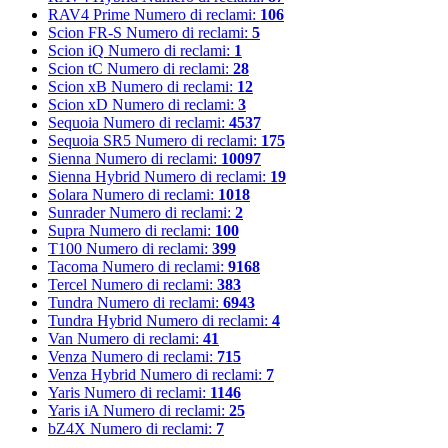
RAV4 Prime
Numero di reclami:
106
Scion FR-S
Numero di reclami:
5
Scion iQ
Numero di reclami:
1
Scion tC
Numero di reclami:
28
Scion xB
Numero di reclami:
12
Scion xD
Numero di reclami:
3
Sequoia
Numero di reclami:
4537
Sequoia SR5
Numero di reclami:
175
Sienna
Numero di reclami:
10097
Sienna Hybrid
Numero di reclami:
19
Solara
Numero di reclami:
1018
Sunrader
Numero di reclami:
2
Supra
Numero di reclami:
100
T100
Numero di reclami:
399
Tacoma
Numero di reclami:
9168
Tercel
Numero di reclami:
383
Tundra
Numero di reclami:
6943
Tundra Hybrid
Numero di reclami:
4
Van
Numero di reclami:
41
Venza
Numero di reclami:
715
Venza Hybrid
Numero di reclami:
7
Yaris
Numero di reclami:
1146
Yaris iA
Numero di reclami:
25
bZ4X
Numero di reclami:
7