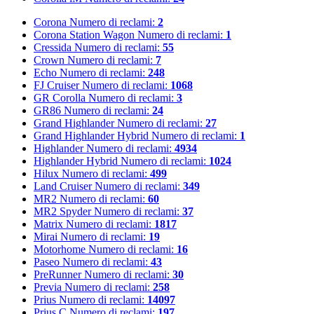
Corona
Numero di reclami:
2
Corona Station Wagon
Numero di reclami:
1
Cressida
Numero di reclami:
55
Crown
Numero di reclami:
7
Echo
Numero di reclami:
248
FJ Cruiser
Numero di reclami:
1068
GR Corolla
Numero di reclami:
3
GR86
Numero di reclami:
24
Grand Highlander
Numero di reclami:
27
Grand Highlander Hybrid
Numero di reclami:
1
Highlander
Numero di reclami:
4934
Highlander Hybrid
Numero di reclami:
1024
Hilux
Numero di reclami:
499
Land Cruiser
Numero di reclami:
349
MR2
Numero di reclami:
60
MR2 Spyder
Numero di reclami:
37
Matrix
Numero di reclami:
1817
Mirai
Numero di reclami:
19
Motorhome
Numero di reclami:
16
Paseo
Numero di reclami:
43
PreRunner
Numero di reclami:
30
Previa
Numero di reclami:
258
Prius
Numero di reclami:
14097
Prius C
Numero di reclami:
197