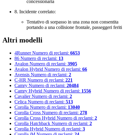
concessionaria
8. Incidente correlato:
Tentativo di sorpasso in una zona non consentita
portando a una collisione frontale, passeggeri feriti
Altri modelli
4Runner
Numero di reclami:
6653
86
Numero di reclami:
13
Avalon
Numero di reclami:
3905
Avalon Hybrid
Numero di reclami:
66
Avensis
Numero di reclami:
2
C-HR
Numero di reclami:
221
Camry
Numero di reclami:
20484
Camry Hybrid
Numero di reclami:
1556
Cavalier
Numero di reclami:
2
Celica
Numero di reclami:
513
Corolla
Numero di reclami:
13040
Corolla Cross
Numero di reclami:
278
Corolla Cross Hybrid
Numero di reclami:
2
Corolla Hatchback
Numero di reclami:
2
Corolla Hybrid
Numero di reclami:
3
Corolla iM
Numero di reclami:
24